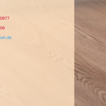
10877
008
swh.de